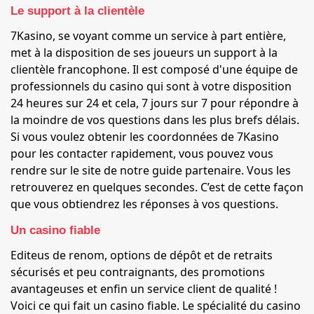
Le support à la clientèle
7Kasino, se voyant comme un service à part entière,
met à la disposition de ses joueurs un support à la
clientèle francophone. Il est composé d'une équipe de
professionnels du casino qui sont à votre disposition
24 heures sur 24 et cela, 7 jours sur 7 pour répondre à
la moindre de vos questions dans les plus brefs délais.
Si vous voulez obtenir les coordonnées de 7Kasino
pour les contacter rapidement, vous pouvez vous
rendre sur le site de notre guide partenaire. Vous les
retrouverez en quelques secondes. C’est de cette façon
que vous obtiendrez les réponses à vos questions.
Un casino fiable
Editeus de renom, options de dépôt et de retraits
sécurisés et peu contraignants, des promotions
avantageuses et enfin un service client de qualité !
Voici ce qui fait un casino fiable. Le spécialité du casino