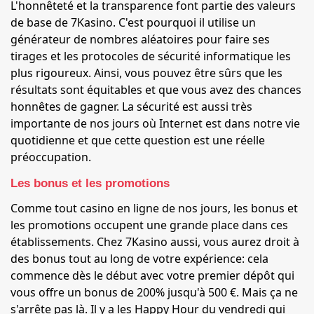
L'honnêteté et la transparence font partie des valeurs
de base de 7Kasino. C'est pourquoi il utilise un
générateur de nombres aléatoires pour faire ses
tirages et les protocoles de sécurité informatique les
plus rigoureux. Ainsi, vous pouvez être sûrs que les
résultats sont équitables et que vous avez des chances
honnêtes de gagner. La sécurité est aussi très
importante de nos jours où Internet est dans notre vie
quotidienne et que cette question est une réelle
préoccupation.
Les bonus et les promotions
Comme tout casino en ligne de nos jours, les bonus et
les promotions occupent une grande place dans ces
établissements. Chez 7Kasino aussi, vous aurez droit à
des bonus tout au long de votre expérience: cela
commence dès le début avec votre premier dépôt qui
vous offre un bonus de 200% jusqu'à 500 €. Mais ça ne
s'arrête pas là. Il y a les Happy Hour du vendredi qui