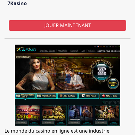
7Kasino
JOUER MAINTENANT
Le monde du casino en ligne est une industrie