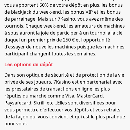
vous apportent 50% de votre dépôt en plus, les bonus
de blackjack du week-end, les bonus VIP et les bonus
de parrainage. Mais sur 7Kasino, vous avez même des
tournois. Chaque week-end, les amateurs de machines
à sous auront la joie de participer à un tournoi à la clé
duquel un premier prix de 250 € et l'opportunité
d'essayer de nouvelles machines puisque les machines
participant changent toutes les semaines.
Les options de dépôt
Dans son optique de sécurité et de protection de la vie
privée de ses joueurs, 7Kasino est en partenariat avec
les prestataires de transactions en ligne les plus
réputés du marché comme Visa, MasterCard,
Paysafecard, Skrill, etc…Elles sont diversifiées pour
vous permettre d'effectuer vos dépôts et vos retraits
de la façon qui vous convient et qui est le plus pratique
pour vous.