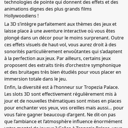
technologies de pointe qui donnent des effets et des
animations dignes des plus grands films
Hollywoodiens !
La 3D s’intègre parfaitement aux thèmes des jeux et
laisse place à une aventure interactive où vous êtes
plongé dans un décor pour le moins surprenant. Outre
ces effets visuels de haut-vol, vous aurez droit à des
sonorités particulièrement envoûtantes qui s’adaptent
à la perfection aux jeux. Par ailleurs, certains jeux
proposent des extraits tirés d’orchestre symphonique
et des bruitages très bien étudiés pour vous placer en
immersion totale dans le jeu.
Enfin, la diversité est à l’honneur sur Tropezia Palace.
Les slots 3D sont effectivement régulièrement mis à
jour et de nouvelles thématiques sont mises en places
pour enchanter vos yeux, vos oreilles mais aussi… pour
vous faire gagner beaucoup d’argent. Ne dit-on pas
que l’ambiance et l’atmosphère influence énormément