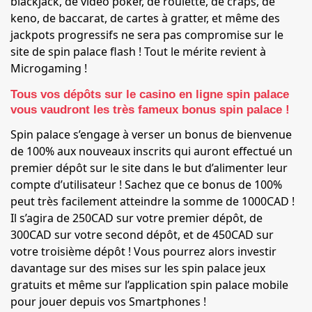
blackjack, de vidéo poker, de roulette, de craps, de
keno, de baccarat, de cartes à gratter, et même des
jackpots progressifs ne sera pas compromise sur le
site de spin palace flash ! Tout le mérite revient à
Microgaming !
Tous vos dépôts sur le casino en ligne spin palace
vous vaudront les très fameux bonus spin palace !
Spin palace s’engage à verser un bonus de bienvenue
de 100% aux nouveaux inscrits qui auront effectué un
premier dépôt sur le site dans le but d’alimenter leur
compte d’utilisateur ! Sachez que ce bonus de 100%
peut très facilement atteindre la somme de 1000CAD !
Il s’agira de 250CAD sur votre premier dépôt, de
300CAD sur votre second dépôt, et de 450CAD sur
votre troisième dépôt ! Vous pourrez alors investir
davantage sur des mises sur les spin palace jeux
gratuits et même sur l’application spin palace mobile
pour jouer depuis vos Smartphones !