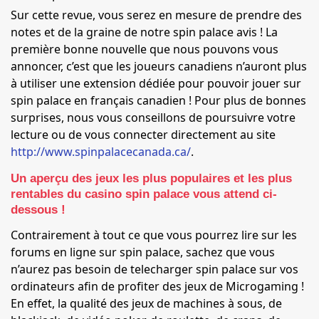
Sur cette revue, vous serez en mesure de prendre des
notes et de la graine de notre spin palace avis ! La
première bonne nouvelle que nous pouvons vous
annoncer, c’est que les joueurs canadiens n’auront plus
à utiliser une extension dédiée pour pouvoir jouer sur
spin palace en français canadien ! Pour plus de bonnes
surprises, nous vous conseillons de poursuivre votre
lecture ou de vous connecter directement au site
http://www.spinpalacecanada.ca/
.
Un aperçu des jeux les plus populaires et les plus
rentables du casino spin palace vous attend ci-
dessous !
Contrairement à tout ce que vous pourrez lire sur les
forums en ligne sur spin palace, sachez que vous
n’aurez pas besoin de telecharger spin palace sur vos
ordinateurs afin de profiter des jeux de Microgaming !
En effet, la qualité des jeux de machines à sous, de