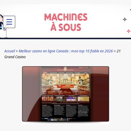
☰
Accueil
Meilleur casino en ligne Canada : mon top 10 fiable en 2026
21
Grand Casino