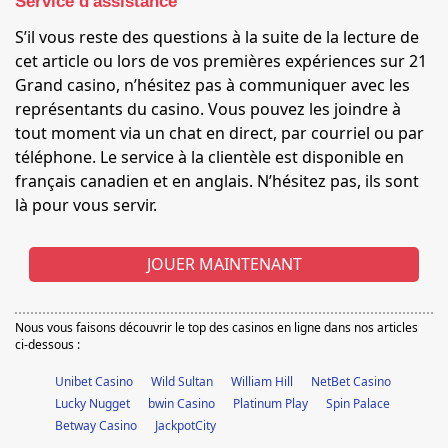
Service d'assistance
S’il vous reste des questions à la suite de la lecture de
cet article ou lors de vos premières expériences sur 21
Grand casino, n’hésitez pas à communiquer avec les
représentants du casino. Vous pouvez les joindre à
tout moment via un chat en direct, par courriel ou par
téléphone. Le service à la clientèle est disponible en
français canadien et en anglais. N’hésitez pas, ils sont
là pour vous servir.
JOUER MAINTENANT
Nous vous faisons découvrir le top des casinos en ligne dans nos articles
ci-dessous :
Unibet Casino
Wild Sultan
William Hill
NetBet Casino
Lucky Nugget
bwin Casino
Platinum Play
Spin Palace
Betway Casino
JackpotCity