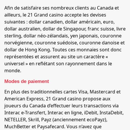
Afin de satisfaire ses nombreux clients au Canada et
ailleurs, le 21 Grand casino accepte les devises
suivantes : dollar canadien, dollar américain, euro,
dollar australien, dollar de Singapour, franc suisse, livre
sterling, dollar néo-zélandais, yen japonais, couronne
norvégienne, couronne suédoise, couronne danoise et
dollar de Hong Kong. Toutes ces monnaies sont donc
représentées et assurent au site un caractère «
universel » en reflétant son rayonnement dans le
monde.
Modes de paiement
En plus des traditionnelles cartes Visa, Mastercard et
American Express, 21 Grand casino propose aux
joueurs du Canada d’effectuer leurs transactions via
Interac e-Transfert, Interac en ligne, iDebit, InstaDebit,
NETELLER, Skrill, Payz (anciennement ecoPayz),
MuchBetter et Paysafecard. Vous n’avez que